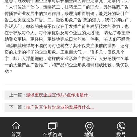
意思，既表明中国企业家可以长袖善舞的舞台足够宽、足够阔，又
向人们传达 “ 信心，策略第二，技巧第三 ” 的理念，另外强调广告
传播在企业发展中的加速作用，条理清晰而明确，能更好的吸引广
告主在央视投放广告。二、微软形象广告“您的潜力，我们的动力”，
告诉人们，微软的使命不仅仅在于发挥当前各种新技术的潜力，也
在于释放每个人、每个家庭以及每个企业的大潜能。 表达了希望帮
助受众更快、更轻松、更好地完成日常的每一件事。 在人们不经意
间感叹其难得与不易的同时也树立了其不仅关注眼前的世界，还有
它的未来的样子的企业形象。庄重而大气，一语多关，仅仅几个
字，却让人浮想翩翩，这样的企业形象广告怎不让人好感顿生？单
一的大量产品广告推广，和产品和企业形象相辅相成比较，孰优孰
劣？
上一篇：
漫谈重庆企业宣传片3点作用是什...
下一篇：
拍广告宣传片对企业的发展有什么...
首页
在线咨询
地址
拨号