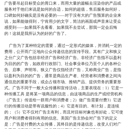
广告要吊起目标受众的胃口来，而用大量的篇幅去渲染你的产品或
服务对于他们来说是如何的合适，如何的超值，售后服务如何好，
口碑如何好确实是没有必要的——对于没有大的广告预算的企业来
说，如果能做得到，宁肯用少的文字，简洁的画面或声音来让受众
感受到——如果我不去看看、如果我不去尝试，那我一定会后悔
的！这就是我所认为的好的广告了。
广告为了某种特定的需要，通过一定形式的媒体，并消耗一定的
费用，公开而广泛地向公众传递信息的宣传手段。其有广义和狭义
之分广义广告包括非经济广告和经济广告。非经济广告指不以盈利
为目的的广告，如政府行政部门、社会事业单位乃至个人的各种公
告、启事、声明等。狭义广告仅指经济广告，又称商业广告，是指
以盈利为目的的广告，通常是商品生产者、经营者和消费者之间沟
通信息的重要手段，或企占领市场、推销产品、提供劳务的重要形
式。广告不同于一般大众传播和宣传活动，主要表现在：1）它是一
种传播工具 是将某一项商品的信息，由这项商品的生产或经营机构
（广告主）传送给一群用户和消费者；2）做广告需要付费3）它进
行的传播活动是带有说服性的；4）它是有目的、有计划，是连续
的；（5）它不仅对广告主有利，而且对目标对象也有好处，它可使
用户和消费者得到有用的信息。美国广告主协会对广告下的定义
是：广告是付费的大众传播，其终目的是传递信息，改变人们对广